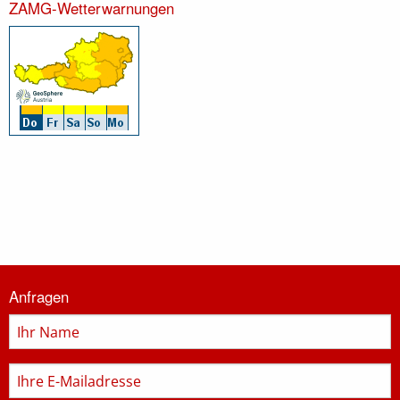
ZAMG-Wetterwarnungen
Informationen
Anfragen
zur
Feuerwehr
Name
E-
Mail