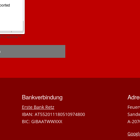
Bankverbindung
Adre
Erste Bank Retz
Feuer
IBAN: AT552011180510974800
Sand
BIC: GIBAATWWXXX
A-207
Googl