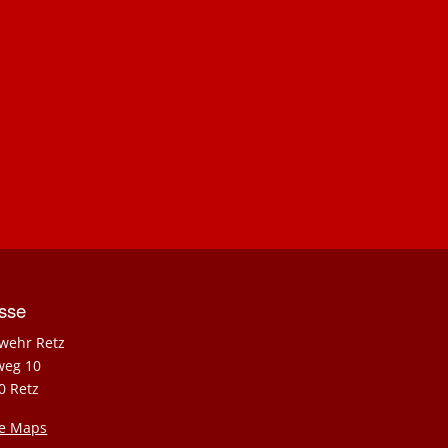
sse
wehr Retz
weg 10
0 Retz
e Maps