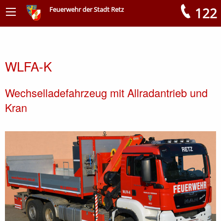
122
Feuerwehr der Stadt Retz
Meldungen
WLFA-K
Wechselladefahrzeug mit Allradantrieb und
Kran