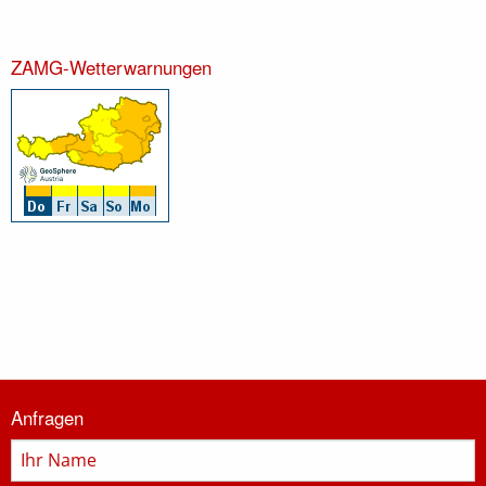
ZAMG-Wetterwarnungen
Informationen
Anfragen
zur
Feuerwehr
Name