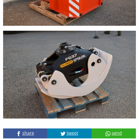
share
tweet
send