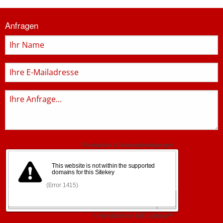
Informationen
Anfragen
zur
Feuerwehr
Name
E-
Mail
Anfrage