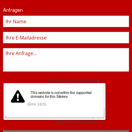
Informationen
Anfragen
zur
Feuerwehr
Name
E-
Mail
Anfrage