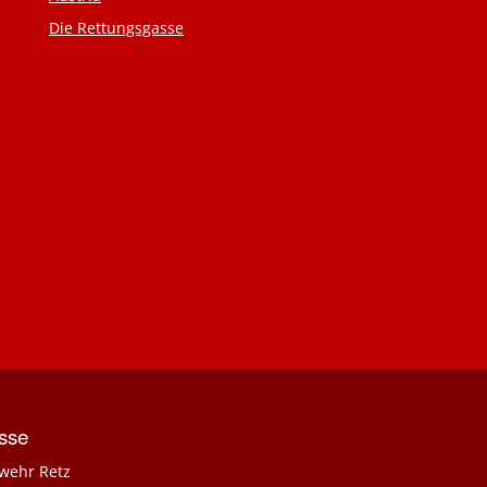
Die Rettungsgasse
sse
wehr Retz