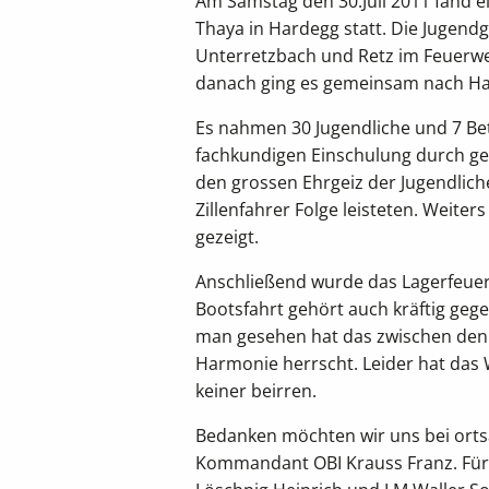
Am Samstag den 30.Juli 2011 fand e
Thaya in Hardegg statt. Die Jugend
Unterretzbach und Retz im Feuerwe
danach ging es gemeinsam nach Har
Es nahmen 30 Jugendliche und 7 Bet
fachkundigen Einschulung durch geü
den grossen Ehrgeiz der Jugendlic
Zillenfahrer Folge leisteten. Weit
gezeigt.
Anschließend wurde das Lagerfeue
Bootsfahrt gehört auch kräftig ge
man gesehen hat das zwischen den
Harmonie herrscht. Leider hat das W
keiner beirren.
Bedanken möchten wir uns bei ort
Kommandant OBI Krauss Franz. Für d