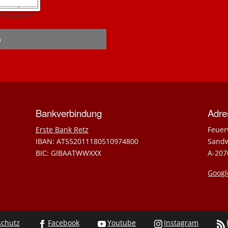
Bankverbindung
Adre
Erste Bank Retz
Feuer
IBAN: AT552011180510974800
Sand
BIC: GIBAATWWXXX
A-207
Googl
chutz
Facebook
Youtube
Instagram