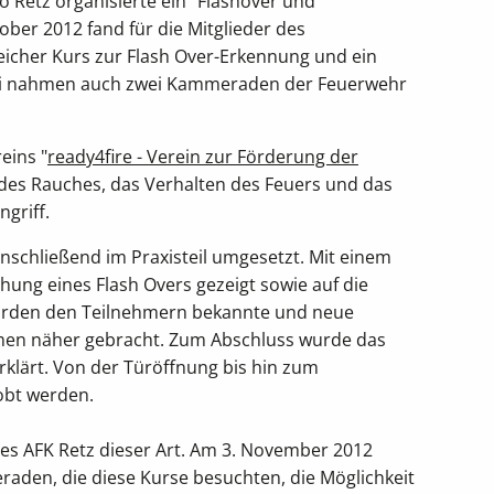
Retz organisierte ein "Flashover und
tober 2012
fand für die Mitglieder des
eicher Kurs zur Flash Over-Erkennung und ein
abei nahmen auch zwei Kammeraden der Feuerwehr
eins "
ready4fire - Verein zur Förderung der
 des Rauches, das Verhalten des Feuers und das
griff.
anschließend im Praxisteil umgesetzt. Mit einem
hung eines Flash Overs gezeigt sowie auf die
urden den Teilnehmern bekannte und neue
men näher gebracht.
Zum Abschluss wurde das
rklärt. Von der Türöffnung bis hin zum
obt werden.
des AFK Retz dieser Art. Am 3. November 2012
den, die diese Kurse besuchten, die Möglichkeit