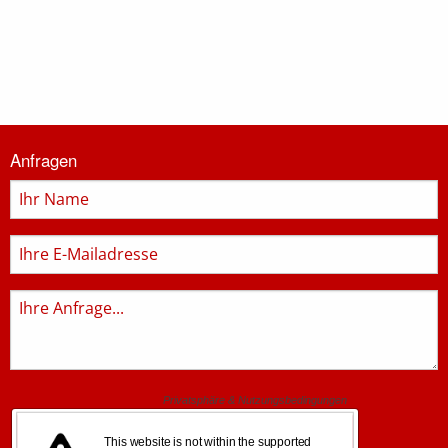
Informationen
Anfragen
zur
Feuerwehr
Name
E-
Mail
Anfrage